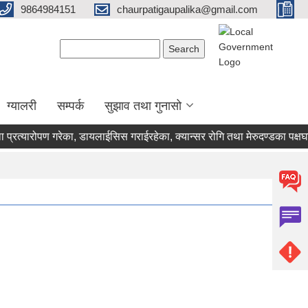
9864984151
chaurpatigaupalika@gmail.com
Search form
Search
ग्यालरी
सम्पर्क
सुझाव तथा गुनासो
त्यारोपण गरेका, डायलाईसिस गराईरहेका, क्यान्सर रोगि तथा मेरुदण्डका पक्षघात