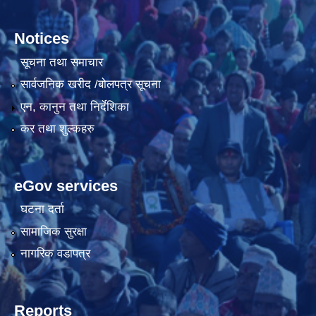
Notices
सूचना तथा समाचार
सार्वजनिक खरीद /बोलपत्र सूचना
एन, कानुन तथा निर्देशिका
कर तथा शुल्कहरु
eGov services
घटना दर्ता
सामाजिक सुरक्षा
नागरिक वडापत्र
Reports