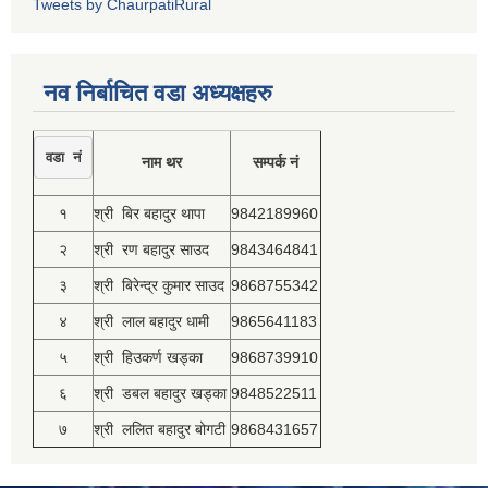
Tweets by ChaurpatiRural
नव निर्बाचित वडा अध्यक्षहरु
वडा नं
नाम थर
सम्पर्क नं
१
श्री बिर बहादुर थापा
9842189960
२
श्री रण बहादुर साउद
9843464841
३
श्री बिरेन्द्र कुमार साउद
9868755342
४
श्री लाल बहादुर धामी
9865641183
५
श्री हिउकर्ण खड्का
9868739910
६
श्री डबल बहादुर खड्का
9848522511
७
श्री ललित बहादुर बोगटी
9868431657