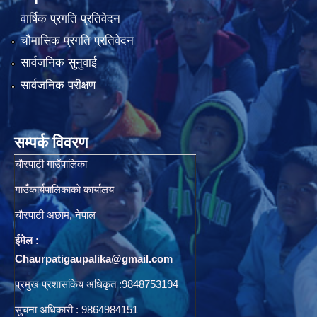
वार्षिक प्रगति प्रतिवेदन
चौमासिक प्रगति प्रतिवेदन
सार्वजनिक सुनुवाई
सार्वजनिक परीक्षण
सम्पर्क विवरण
चाैरपाटी गाउँपालिका
गाउँकार्यपालिकाकाे कार्यालय
चाैरपाटी अछाम, नेपाल
ईमेल :
Chaurpatigaupalika@gmail.com
प्रमुख प्रशासकिय अधिकृत :9848753194
सुचना अधिकारी : 9864984151