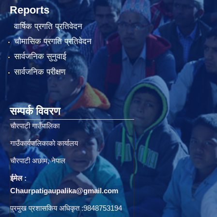
Reports
वार्षिक प्रगति प्रतिवेदन
चौमासिक प्रगति प्रतिवेदन
सार्वजनिक सुनुवाई
सार्वजनिक परीक्षण
सम्पर्क विवरण
चाैरपाटी गाउँपालिका
गाउँकार्यपालिकाकाे कार्यालय
चाैरपाटी अछाम, नेपाल
ईमेल :
Chaurpatigaupalika@gmail.com
प्रमुख प्रशासकिय अधिकृत :9848753194