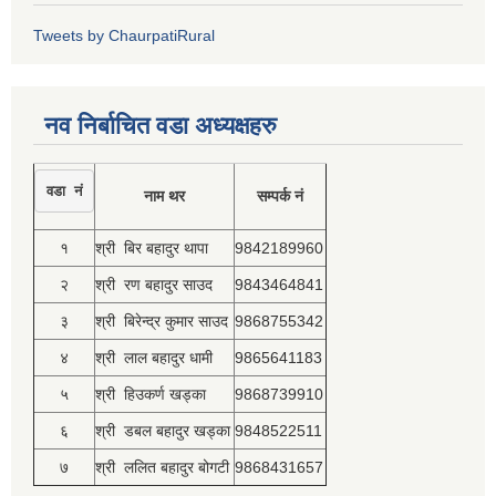
Tweets by ChaurpatiRural
नव निर्बाचित वडा अध्यक्षहरु
वडा नं
नाम थर
सम्पर्क नं
१
श्री बिर बहादुर थापा
9842189960
२
श्री रण बहादुर साउद
9843464841
३
श्री बिरेन्द्र कुमार साउद
9868755342
४
श्री लाल बहादुर धामी
9865641183
५
श्री हिउकर्ण खड्का
9868739910
६
श्री डबल बहादुर खड्का
9848522511
७
श्री ललित बहादुर बोगटी
9868431657