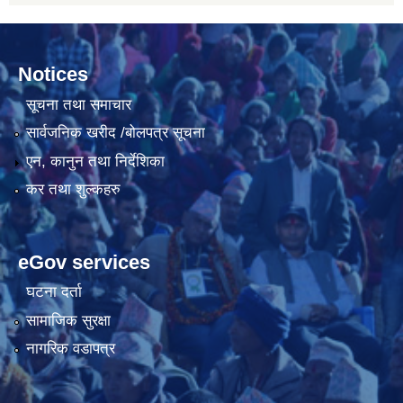
Notices
सूचना तथा समाचार
सार्वजनिक खरीद /बोलपत्र सूचना
एन, कानुन तथा निर्देशिका
कर तथा शुल्कहरु
eGov services
घटना दर्ता
सामाजिक सुरक्षा
नागरिक वडापत्र