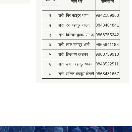
नाम थर
सम्पर्क नं
१
श्री बिर बहादुर थापा
9842189960
२
श्री रण बहादुर साउद
9843464841
३
श्री बिरेन्द्र कुमार साउद
9868755342
४
श्री लाल बहादुर धामी
9865641183
५
श्री हिउकर्ण खड्का
9868739910
६
श्री डबल बहादुर खड्का
9848522511
७
श्री ललित बहादुर बोगटी
9868431657