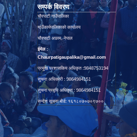
सम्पर्क विवरण
चाैरपाटी गाउँपालिका
गाउँकार्यपालिकाकाे कार्यालय
चाैरपाटी अछाम, नेपाल
ईमेल :
Chaurpatigaupalika@gmail.com
प्रमुख प्रशासकिय अधिकृत :9848753194
सुचना अधिकारी : 9864984151
सुचना प्रवृधि अधिकृत : 9864984151
सन्देश सूचना बोर्ड: १६१८०७०७०९७००