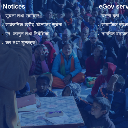
Notices
eGov serv
सूचना तथा समाचार
घटना दर्ता
सार्वजनिक खरीद /बोलपत्र सूचना
सामाजिक सुरक्ष
एन, कानुन तथा निर्देशिका
नागरिक वडापत्
कर तथा शुल्कहरु