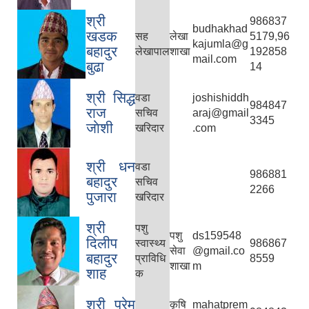
श्री
986837
budhakhad
खडक
सह
लेखा
5179,96
kajumla@g
बहादुर
लेखापाल
शाखा
192858
mail.com
बुढा
14
श्री सिद्ध
वडा
joshishiddh
984847
राज
सचिव
araj@gmail
3345
जाेशी
खरिदार
.com
श्री धन
वडा
986881
बहादुर
सचिव
2266
पुजारा
खरिदार
श्री
पशु
पशु
ds159548
दिलीप
स्वास्थ्य
986867
सेवा
@gmail.co
बहादुर
प्राविधि
8559
शाखा
m
शाह
क
श्री प्रेम
कृषि
mahatprem