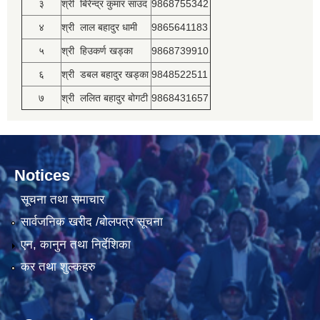
३
श्री बिरेन्द्र कुमार साउद
9868755342
४
श्री लाल बहादुर धामी
9865641183
५
श्री हिउकर्ण खड्का
9868739910
६
श्री डबल बहादुर खड्का
9848522511
७
श्री ललित बहादुर बोगटी
9868431657
Notices
सूचना तथा समाचार
सार्वजनिक खरीद /बोलपत्र सूचना
एन, कानुन तथा निर्देशिका
कर तथा शुल्कहरु