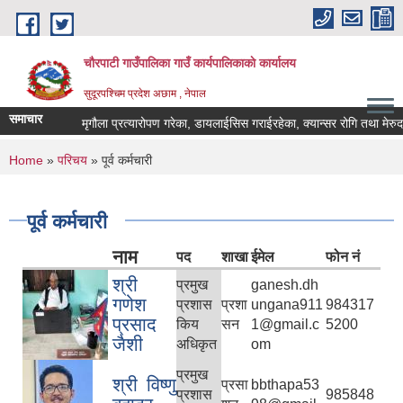
Skip to main content
चौरपाटी गाउँपालिका गाउँ कार्यपालिकाकाे कार्यालय
सुदूरपश्चिम प्रदेश अछाम , नेपाल
समाचार
मृगौला प्रत्यारोपण गरेका, डायलाईसिस गराईरहेका, क्यान्सर रोगि तथा मेरुदण्ड
You are here
Home
»
परिचय
» पूर्व कर्मचारी
पूर्व कर्मचारी
नाम
पद
शाखा
ईमेल
फोन नं
श्री
प्रमुख
ganesh.dh
गणेश
प्रशास
प्रशा
ungana911
984317
प्रसाद
किय
सन
1@gmail.c
5200
जैशी
अधिकृत
om
प्रमुख
श्री विष्णु
प्रसा
bbthapa53
प्रशास
985848