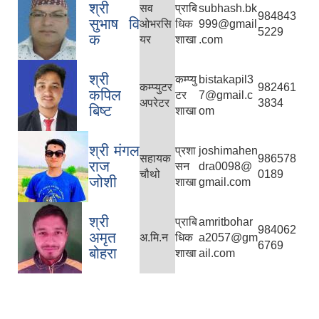
श्री
सव
प्राबि
subhash.bk
984843
सुभाष वि‍
ओभरसि
धिक
999@gmail
5229
क
यर
शाखा
.com
श्री
कम्प्यु
bistakapil3
कम्प्युटर
982461
कपिल
टर
7@gmail.c
अपरेटर
3834
बिष्ट
शाखा
om
श्री मंगल
प्रशा
joshimahen
सहायक
986578
राज
सन
dra0098@
चौथो
0189
जोशी
शाखा
gmail.com
श्री
प्राबि
amritbohar
984062
अमृत
अ.मि.न
धिक
a2057@gm
6769
बोहरा
शाखा
ail.com