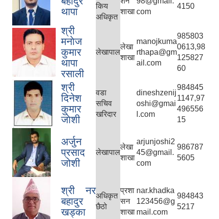
बहादुर
शन
98@gmail.
किय
4150
थापा
शाखा
com
अधिकृत
श्री
985803
मनाेज
manojkuma
लेखा
0613,98
कुमार
लेखापाल
rthapa@gm
शाखा
125827
थापा
ail.com
60
रसाली
श्री
984845
वडा
dineshzenij
दिनेश
1147,97
सचिव
oshi@gmai
कुमार
496556
खरिदार
l.com
जाेशी
15
अर्जुन
arjunjoshi2
लेखा
986787
प्रसाद
लेखापाल
45@gmail.
शाखा
5605
जोशी
com
श्री नर
प्रशा
nar.khadka
अधिकृत
984843
बहादुर
सन
123456@g
छैठो
5217
खड्का
शाखा
mail.com