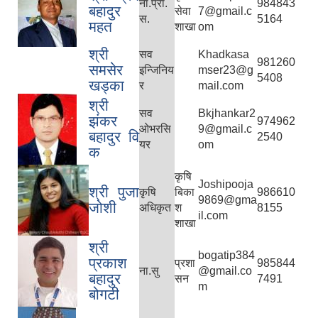
ना.प्रा.
984843
बहादुर
सेवा
7@gmail.c
स.
5164
महत
शाखा
om
श्री
सव
Khadkasa
981260
समसेर
इन्जिनिय
mser23@g
5408
खड्का
र
mail.com
श्री
सव
Bkjhankar2
झंकर
974962
ओभरसि
9@gmail.c
बहादुर वि
2540
यर
om
क
कृषि
Joshipooja
श्री पुजा
कृषि
बिका
986610
9869@gma
जोशी
अधिकृत
श
8155
il.com
शाखा
श्री
bogatip384
प्रकाश
प्रशा
985844
ना.सु
@gmail.co
बहादुर
सन
7491
m
बोगटी