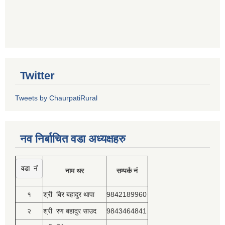
Twitter
Tweets by ChaurpatiRural
नव निर्बाचित वडा अध्यक्षहरु
वडा नं
नाम थर
सम्पर्क नं
१
श्री बिर बहादुर थापा
9842189960
२
श्री रण बहादुर साउद
9843464841