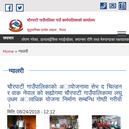
Skip to main content
चौरपाटी गाउँपालिका गाउँ कार्यपालिकाकाे कार्यालय
सुदूरपश्चिम प्रदेश अछाम , नेपाल
समाचार
ा प्रत्यारोपण गरेका, डायलाईसिस गराईरहेका, क्यान्सर रोगि तथा मेरुदण्डका पक्षघातका बिर
You are here
Home
» ग्यालरी
ग्यालरी
चाैरपाटी गाउँपालिकाकाे अायाेजनामा सेभ द चिल्डन
र वाक नेपाल काे सह्याेगमा चाैरपाटी गाउँपालिकामा लघु
उधम अावधिक याेजना निर्माण सम्बन्धि गाेष्ठी गरीयाे
।
मिति:
08/24/2018 - 12:12
,
,
,