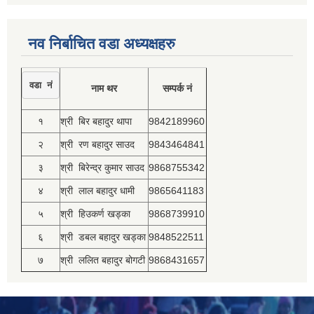
नव निर्बाचित वडा अध्यक्षहरु
वडा नं
नाम थर
सम्पर्क नं
१
श्री बिर बहादुर थापा
9842189960
२
श्री रण बहादुर साउद
9843464841
३
श्री बिरेन्द्र कुमार साउद
9868755342
४
श्री लाल बहादुर धामी
9865641183
५
श्री हिउकर्ण खड्का
9868739910
६
श्री डबल बहादुर खड्का
9848522511
७
श्री ललित बहादुर बोगटी
9868431657