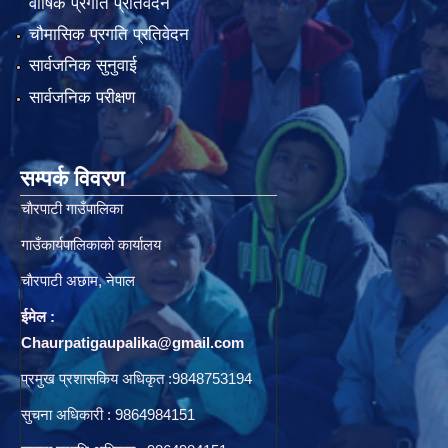
वार्षिक प्रगति प्रतिवेदन
चौमासिक प्रगति प्रतिवेदन
सार्वजनिक सुनुवाई
सार्वजनिक परीक्षण
सम्पर्क विवरण
चाैरपाटी गाउँपालिका
गाउँकार्यपालिकाकाे कार्यालय
चाैरपाटी अछाम, नेपाल
ईमेल :
Chaurpatigaupalika@gmail.com
प्रमुख प्रशासकिय अधिकृत :9848753194
सुचना अधिकारी : 9864984151