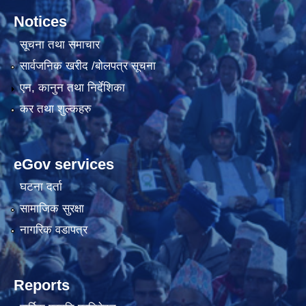
Notices
सूचना तथा समाचार
सार्वजनिक खरीद /बोलपत्र सूचना
एन, कानुन तथा निर्देशिका
कर तथा शुल्कहरु
eGov services
घटना दर्ता
सामाजिक सुरक्षा
नागरिक वडापत्र
Reports