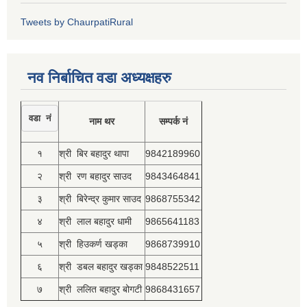
Tweets by ChaurpatiRural
नव निर्बाचित वडा अध्यक्षहरु
वडा नं
नाम थर
सम्पर्क नं
१
श्री बिर बहादुर थापा
9842189960
२
श्री रण बहादुर साउद
9843464841
३
श्री बिरेन्द्र कुमार साउद
9868755342
४
श्री लाल बहादुर धामी
9865641183
५
श्री हिउकर्ण खड्का
9868739910
६
श्री डबल बहादुर खड्का
9848522511
७
श्री ललित बहादुर बोगटी
9868431657