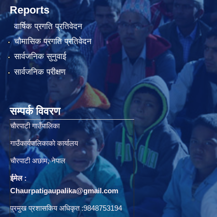
Reports
वार्षिक प्रगति प्रतिवेदन
चौमासिक प्रगति प्रतिवेदन
सार्वजनिक सुनुवाई
सार्वजनिक परीक्षण
सम्पर्क विवरण
चाैरपाटी गाउँपालिका
गाउँकार्यपालिकाकाे कार्यालय
चाैरपाटी अछाम, नेपाल
ईमेल :
Chaurpatigaupalika@gmail.com
प्रमुख प्रशासकिय अधिकृत :9848753194