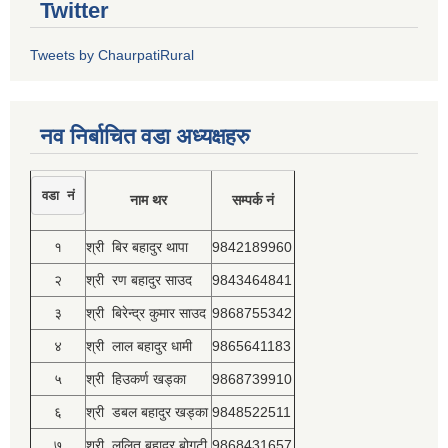
Twitter
Tweets by ChaurpatiRural
नव निर्बाचित वडा अध्यक्षहरु
वडा नं
नाम थर
सम्पर्क नं
१
श्री बिर बहादुर थापा
9842189960
२
श्री रण बहादुर साउद
9843464841
३
श्री बिरेन्द्र कुमार साउद
9868755342
४
श्री लाल बहादुर धामी
9865641183
५
श्री हिउकर्ण खड्का
9868739910
६
श्री डबल बहादुर खड्का
9848522511
७
श्री ललित बहादुर बोगटी
9868431657