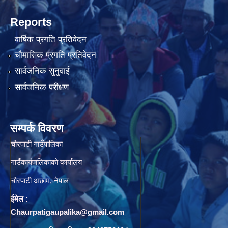
Reports
वार्षिक प्रगति प्रतिवेदन
चौमासिक प्रगति प्रतिवेदन
सार्वजनिक सुनुवाई
सार्वजनिक परीक्षण
सम्पर्क विवरण
चाैरपाटी गाउँपालिका
गाउँकार्यपालिकाकाे कार्यालय
चाैरपाटी अछाम, नेपाल
ईमेल :
Chaurpatigaupalika@gmail.com