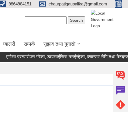
9864984151
chaurpatigaupalika@gmail.com
Search form
Search
ग्यालरी
सम्पर्क
सुझाव तथा गुनासो
गौला प्रत्यारोपण गरेका, डायलाईसिस गराईरहेका, क्यान्सर रोगि तथा मेरुदण्डका