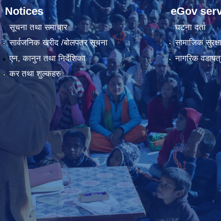
Notices
eGov serv
सूचना तथा समाचार
घटना दर्ता
सार्वजनिक खरीद /बोलपत्र सूचना
सामाजिक सुरक्ष
एन, कानुन तथा निर्देशिका
नागरिक वडापत्
कर तथा शुल्कहरु