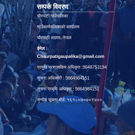
सम्पर्क विवरण
चाैरपाटी गाउँपालिका
गाउँकार्यपालिकाकाे कार्यालय
चाैरपाटी अछाम, नेपाल
ईमेल :
Chaurpatigaupalika@gmail.com
प्रमुख प्रशासकिय अधिकृत :9848753194
सुचना अधिकारी : 9864984151
सुचना प्रवृधि अधिकृत : 9864984151
सन्देश सूचना बोर्ड: १६१८०७०७०९७००