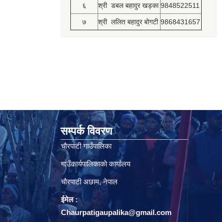
६
श्री डबल बहादुर खड्का
9848522511
७
श्री ललित बहादुर बोगटी
9868431657
सम्पर्क विवरण
चाैरपाटी गाउँपालिका
गाउँकार्यपालिकाकाे कार्यालय
चाैरपाटी अछाम, नेपाल
ईमेल :
Chaurpatigaupalika@gmail.com