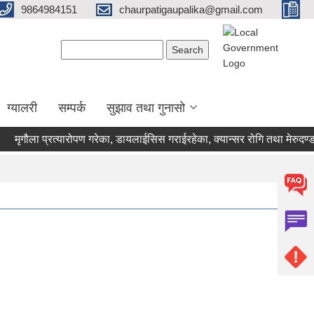
9864984151
chaurpatigaupalika@gmail.com
Search form
Search
ग्यालरी
सम्पर्क
सुझाव तथा गुनासो
ृगौला प्रत्यारोपण गरेका, डायलाईसिस गराईरहेका, क्यान्सर रोगि तथा मेरुदण्डक