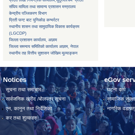
संघिय मामिला तथा सामान्य प्रशासन मन्त्रालय
केन्द्रीय पञ्जिकरण विभाग
प्रिती फन्ट बाट युनिकोड कन्भर्रटर
स्थानीय शासन तथा सामुदायिक विकास कार्यक्रम
(LGCDP)
जिल्ला प्रशासन कार्यालय, अछाम
जिल्ला समन्वय समितिको कार्यालय अछाम, नेपाल
स्थानीय तह वित्तीय सुशासन जोखिम मूल्याङ्कन
Notices
eGov serv
सूचना तथा समाचार
घटना दर्ता
सार्वजनिक खरीद /बोलपत्र सूचना
सामाजिक सुरक्ष
एन, कानुन तथा निर्देशिका
नागरिक वडापत्
कर तथा शुल्कहरु