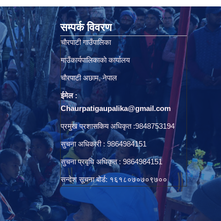
सम्पर्क विवरण
चाैरपाटी गाउँपालिका
गाउँकार्यपालिकाकाे कार्यालय
चाैरपाटी अछाम, नेपाल
ईमेल :
Chaurpatigaupalika@gmail.com
प्रमुख प्रशासकिय अधिकृत :9848753194
सुचना अधिकारी : 9864984151
सुचना प्रवृधि अधिकृत : 9864984151
सन्देश सूचना बोर्ड: १६१८०७०७०९७००