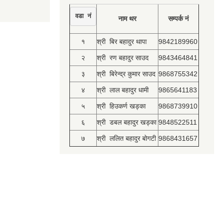
वडा नं
नाम थर
सम्पर्क नं
१
श्री बिर बहादुर थापा
9842189960
२
श्री रण बहादुर साउद
9843464841
३
श्री बिरेन्द्र कुमार साउद
9868755342
४
श्री लाल बहादुर धामी
9865641183
५
श्री हिउकर्ण खड्का
9868739910
६
श्री डबल बहादुर खड्का
9848522511
७
श्री ललित बहादुर बोगटी
9868431657