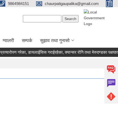
9864984151
chaurpatigaupalika@gmail.com
Search form
Search
ग्यालरी
सम्पर्क
सुझाव तथा गुनासो
्यारोपण गरेका, डायलाईसिस गराईरहेका, क्यान्सर रोगि तथा मेरुदण्डका पक्षघातक