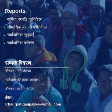
Reports
वार्षिक प्रगति प्रतिवेदन
चौमासिक प्रगति प्रतिवेदन
सार्वजनिक सुनुवाई
सार्वजनिक परीक्षण
सम्पर्क विवरण
चाैरपाटी गाउँपालिका
गाउँकार्यपालिकाकाे कार्यालय
चाैरपाटी अछाम, नेपाल
ईमेल :
Chaurpatigaupalika@gmail.com