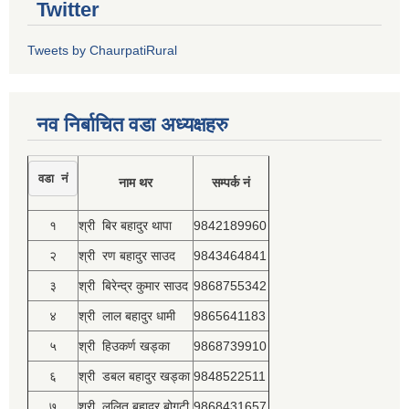
Twitter
Tweets by ChaurpatiRural
नव निर्बाचित वडा अध्यक्षहरु
वडा नं
नाम थर
सम्पर्क नं
१
श्री बिर बहादुर थापा
9842189960
२
श्री रण बहादुर साउद
9843464841
३
श्री बिरेन्द्र कुमार साउद
9868755342
४
श्री लाल बहादुर धामी
9865641183
५
श्री हिउकर्ण खड्का
9868739910
६
श्री डबल बहादुर खड्का
9848522511
७
श्री ललित बहादुर बोगटी
9868431657