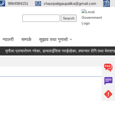
9864984151
chaurpatigaupalika@gmail.com
Search form
Search
ग्यालरी
सम्पर्क
सुझाव तथा गुनासो
गौला प्रत्यारोपण गरेका, डायलाईसिस गराईरहेका, क्यान्सर रोगि तथा मेरुदण्डका