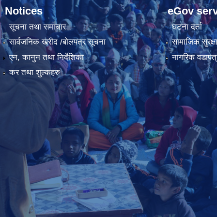
Notices
eGov serv
सूचना तथा समाचार
घटना दर्ता
सार्वजनिक खरीद /बोलपत्र सूचना
सामाजिक सुरक्ष
एन, कानुन तथा निर्देशिका
नागरिक वडापत्
कर तथा शुल्कहरु