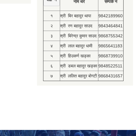
नाम थर
सम्पर्क नं
१
श्री बिर बहादुर थापा
9842189960
२
श्री रण बहादुर साउद
9843464841
३
श्री बिरेन्द्र कुमार साउद
9868755342
४
श्री लाल बहादुर धामी
9865641183
५
श्री हिउकर्ण खड्का
9868739910
६
श्री डबल बहादुर खड्का
9848522511
७
श्री ललित बहादुर बोगटी
9868431657