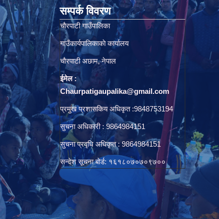
सम्पर्क विवरण
चाैरपाटी गाउँपालिका
गाउँकार्यपालिकाकाे कार्यालय
चाैरपाटी अछाम, नेपाल
ईमेल :
Chaurpatigaupalika@gmail.com
प्रमुख प्रशासकिय अधिकृत :9848753194
सुचना अधिकारी : 9864984151
सुचना प्रवृधि अधिकृत : 9864984151
सन्देश सूचना बोर्ड: १६१८०७०७०९७००