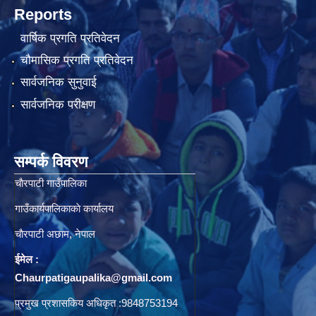
Reports
वार्षिक प्रगति प्रतिवेदन
चौमासिक प्रगति प्रतिवेदन
सार्वजनिक सुनुवाई
सार्वजनिक परीक्षण
सम्पर्क विवरण
चाैरपाटी गाउँपालिका
गाउँकार्यपालिकाकाे कार्यालय
चाैरपाटी अछाम, नेपाल
ईमेल :
Chaurpatigaupalika@gmail.com
प्रमुख प्रशासकिय अधिकृत :9848753194