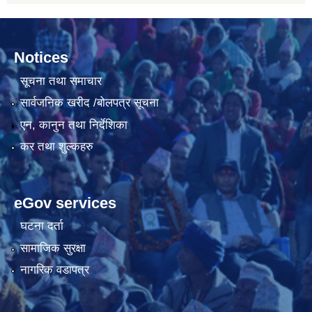
Notices
सूचना तथा समाचार
सार्वजनिक खरीद /बोलपत्र सूचना
एन, कानुन तथा निर्देशिका
कर तथा शुल्कहरु
eGov services
घटना दर्ता
सामाजिक सुरक्षा
नागरिक वडापत्र