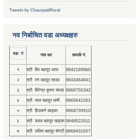
Tweets by ChaurpatiRural
नव निर्बाचित वडा अध्यक्षहरु
वडा नं
नाम थर
सम्पर्क नं
१
श्री बिर बहादुर थापा
9842189960
२
श्री रण बहादुर साउद
9843464841
३
श्री बिरेन्द्र कुमार साउद
9868755342
४
श्री लाल बहादुर धामी
9865641183
५
श्री हिउकर्ण खड्का
9868739910
६
श्री डबल बहादुर खड्का
9848522511
७
श्री ललित बहादुर बोगटी
9868431657