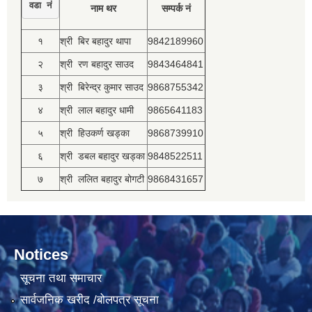
वडा नं
नाम थर
सम्पर्क नं
१
श्री बिर बहादुर थापा
9842189960
२
श्री रण बहादुर साउद
9843464841
३
श्री बिरेन्द्र कुमार साउद
9868755342
४
श्री लाल बहादुर धामी
9865641183
५
श्री हिउकर्ण खड्का
9868739910
६
श्री डबल बहादुर खड्का
9848522511
७
श्री ललित बहादुर बोगटी
9868431657
Notices
सूचना तथा समाचार
सार्वजनिक खरीद /बोलपत्र सूचना