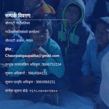
सम्पर्क विवरण
चाैरपाटी गाउँपालिका
गाउँकार्यपालिकाकाे कार्यालय
चाैरपाटी अछाम, नेपाल
ईमेल :
Chaurpatigaupalika@gmail.com
प्रमुख प्रशासकिय अधिकृत :9848753194
सुचना अधिकारी : 9864984151
सुचना प्रवृधि अधिकृत : 9864984151
सन्देश सूचना बोर्ड: १६१८०७०७०९७००