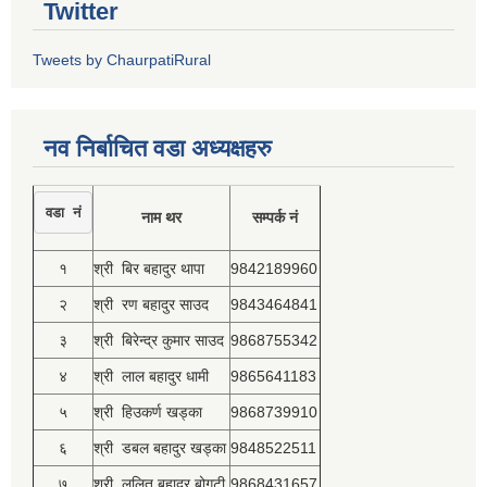
Twitter
Tweets by ChaurpatiRural
नव निर्बाचित वडा अध्यक्षहरु
वडा नं
नाम थर
सम्पर्क नं
१
श्री बिर बहादुर थापा
9842189960
२
श्री रण बहादुर साउद
9843464841
३
श्री बिरेन्द्र कुमार साउद
9868755342
४
श्री लाल बहादुर धामी
9865641183
५
श्री हिउकर्ण खड्का
9868739910
६
श्री डबल बहादुर खड्का
9848522511
७
श्री ललित बहादुर बोगटी
9868431657