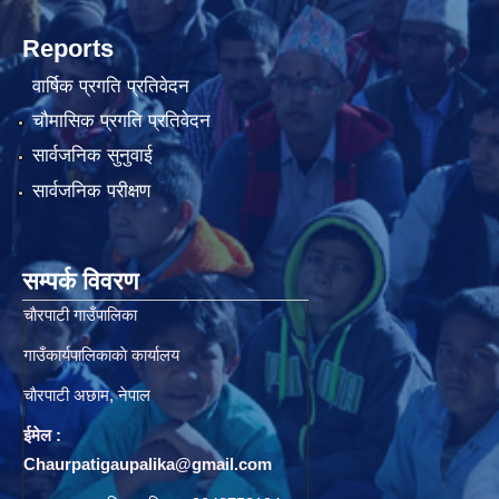
Reports
वार्षिक प्रगति प्रतिवेदन
चौमासिक प्रगति प्रतिवेदन
सार्वजनिक सुनुवाई
सार्वजनिक परीक्षण
सम्पर्क विवरण
चाैरपाटी गाउँपालिका
गाउँकार्यपालिकाकाे कार्यालय
चाैरपाटी अछाम, नेपाल
ईमेल :
Chaurpatigaupalika@gmail.com