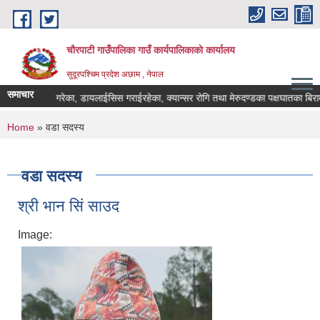
Skip to main content
चौरपाटी गाउँपालिका गाउँ कार्यपालिकाकाे कार्यालय
सुदूरपश्चिम प्रदेश अछाम , नेपाल
समाचार
प्रत्यारोपण गरेका, डायलाईसिस गराईरहेका, क्यान्सर रोगि तथा मेरुदण्डका पक्षघातका बिरामी
You are here
Home
» वडा सदस्य
वडा सदस्य
श्री भान सिं साउद
Image: