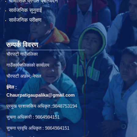
चौमासिक प्रगति प्रतिवेदन
सार्वजनिक सुनुवाई
सार्वजनिक परीक्षण
सम्पर्क विवरण
चाैरपाटी गाउँपालिका
गाउँकार्यपालिकाकाे कार्यालय
चाैरपाटी अछाम, नेपाल
ईमेल :
Chaurpatigaupalika@gmail.com
प्रमुख प्रशासकिय अधिकृत :9848753194
सुचना अधिकारी : 9864984151
सुचना प्रवृधि अधिकृत : 9864984151