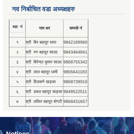
नव निर्बाचित वडा अध्यक्षहरु
वडा नं
नाम थर
सम्पर्क नं
१
श्री बिर बहादुर थापा
9842189960
२
श्री रण बहादुर साउद
9843464841
३
श्री बिरेन्द्र कुमार साउद
9868755342
४
श्री लाल बहादुर धामी
9865641183
५
श्री हिउकर्ण खड्का
9868739910
६
श्री डबल बहादुर खड्का
9848522511
७
श्री ललित बहादुर बोगटी
9868431657
Notices