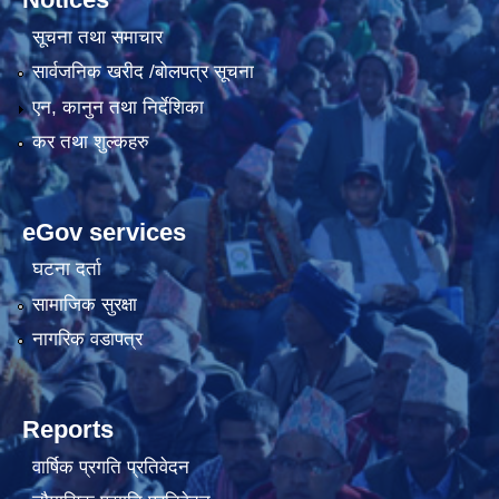
सूचना तथा समाचार
सार्वजनिक खरीद /बोलपत्र सूचना
एन, कानुन तथा निर्देशिका
कर तथा शुल्कहरु
eGov services
घटना दर्ता
सामाजिक सुरक्षा
नागरिक वडापत्र
Reports
वार्षिक प्रगति प्रतिवेदन