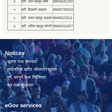
४
श्री लाल बहादुर धामी
9865641183
५
श्री हिउकर्ण खड्का
9868739910
६
श्री डबल बहादुर खड्का
9848522511
७
श्री ललित बहादुर बोगटी
9868431657
Notices
सूचना तथा समाचार
सार्वजनिक खरीद /बोलपत्र सूचना
एन, कानुन तथा निर्देशिका
कर तथा शुल्कहरु
eGov services