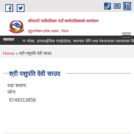
Skip to main content
चौरपाटी गाउँपालिका गाउँ कार्यपालिकाकाे कार्यालय
सुदूरपश्चिम प्रदेश अछाम , नेपाल
समाचार
ा प्रत्यारोपण गरेका, डायलाईसिस गराईरहेका, क्यान्सर रोगि तथा मेरुदण्डका पक्षघातका बिर
You are here
Home
» श्री पशुपति देवी साउद
श्री पशुपति देवी साउद
वडा सदस्य
फोन:
9749313856