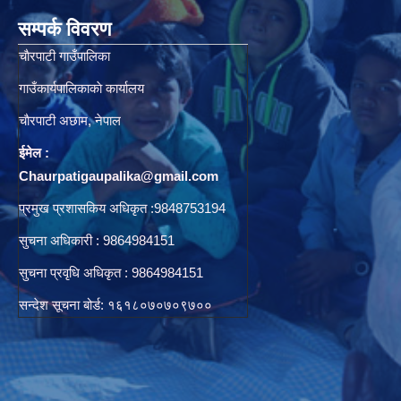
सम्पर्क विवरण
चाैरपाटी गाउँपालिका
गाउँकार्यपालिकाकाे कार्यालय
चाैरपाटी अछाम, नेपाल
ईमेल :
Chaurpatigaupalika@gmail.com
प्रमुख प्रशासकिय अधिकृत :9848753194
सुचना अधिकारी : 9864984151
सुचना प्रवृधि अधिकृत : 9864984151
सन्देश सूचना बोर्ड: १६१८०७०७०९७००