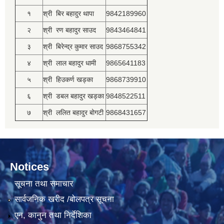
१
श्री बिर बहादुर थापा
9842189960
२
श्री रण बहादुर साउद
9843464841
३
श्री बिरेन्द्र कुमार साउद
9868755342
४
श्री लाल बहादुर धामी
9865641183
५
श्री हिउकर्ण खड्का
9868739910
६
श्री डबल बहादुर खड्का
9848522511
७
श्री ललित बहादुर बोगटी
9868431657
Notices
सूचना तथा समाचार
सार्वजनिक खरीद /बोलपत्र सूचना
एन, कानुन तथा निर्देशिका